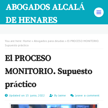
ABOGADOS ALCALÁ
DE HENARES
You are here:
Home
»
Abogados para deudas
»
El PROCESO MONITORIO.
Supuesto práctico
El PROCESO
MONITORIO. Supuesto
práctico
Updated on 15 junio, 2022
By
Jaime
Leave a comment